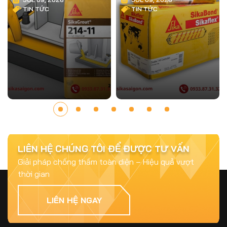
Trình
TIN TỨC
TIN TỨC
Jul 15, 2025
Top 5 Vật Liệu Chống Thấm Phổ Biến và
Hiệu Quả Nhất 2025
LIÊN HỆ CHÚNG TÔI ĐỂ ĐƯỢC TƯ VẤN
Giải pháp chống thấm toàn diện – Hiệu quả vượt
thời gian
Jul 15, 2025
Chống Thấm Cần Được Quan Tâm Như Thế
LIÊN HỆ NGAY
Nào? – Bài Học Từ Những Công Trình Bị Hư
Hại