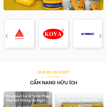
OUR BLOG POST
CẨM NANG HỮU ÍCH
Sikagrout Là Gì? Giải Pháp
Sikaflex Là Gì? Những Ứng
Vữa Rót Không Co Ngót
Dụng Thực Tế Trong Trám
Cho Công Trình Hiện Đại
Khe Và Chống Thấm Công
JUL 09, 2026
JUL 09, 2026