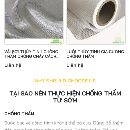
M
VẢI SỢI THỦY TINH CHỐNG
LƯỚI THỦY TINH GIA CƯỜNG
THẤM CHỐNG CHÁY CÁCH
CHỐNG THẤM
NHIỆT
Liên hệ
Liên hệ
WHY SHOULD CHOOSE US
TẠI SAO NÊN THỰC HIỆN CHỐNG THẤM
TỪ SỚM
CHỐNG THẤM
Bước bảo vệ công trình không thể bỏ qua. Đừng để thấm
dột làm hỏng công trình của bạn, Chống thấm: Đầu tư