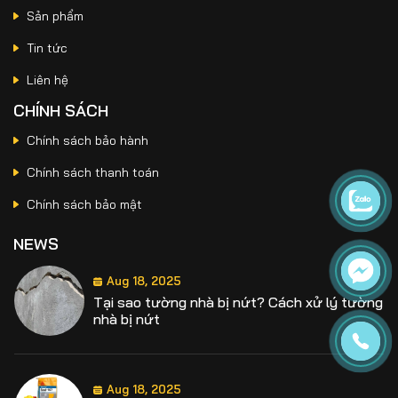
Và Nứt Vỡ Gạch
Sản phẩm
Tin tức
Jun 19, 2026
Liên hệ
Sika Latex TH Có Tác Dụng Gì? Ứng Dụng
Trong Chống Thấm Và Sửa Chữa Bê Tông
CHÍNH SÁCH
Chính sách bảo hành
Chính sách thanh toán
Jun 15, 2026
Chống Thấm Sân Thượng Bị Nứt Chân Chim
Chính sách bảo mật
Bằng Sikalastic 590 Hiệu Quả Lâu Dài
NEWS
Aug 18, 2025
Tại sao tường nhà bị nứt? Cách xử lý tường
nhà bị nứt
Aug 18, 2025