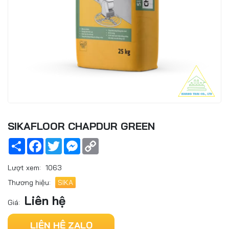
SIKAFLOOR CHAPDUR GREEN
Share
Facebook
Twitter
Messenger
Copy
Link
Lượt xem:
1063
Thương hiệu:
SIKA
Liên hệ
Giá:
LIÊN HỆ ZALO