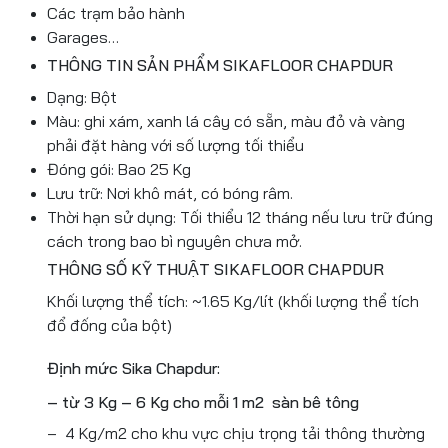
Các trạm bảo hành
Garages…
THÔNG TIN SẢN PHẨM SIKAFLOOR CHAPDUR
Dạng: Bột
Màu: ghi xám, xanh lá cây có sẵn, màu đỏ và vàng
phải đặt hàng với số lượng tối thiểu
Đóng gói: Bao 25 Kg
Lưu trữ: Nơi khô mát, có bóng râm.
Thời hạn sử dụng: Tối thiểu 12 tháng nếu lưu trữ đúng
cách trong bao bì nguyên chưa mở.
THÔNG SỐ KỸ THUẬT SIKAFLOOR CHAPDUR
Khối lượng thể tích: ~1.65 Kg/lít (khối lượng thể tích
đổ đống của bột)
Định mức Sika Chapdur:
– từ 3 Kg – 6 Kg cho mỗi 1 m2 sàn bê tông
– 4 Kg/m2 cho khu vực chịu trọng tải thông thường