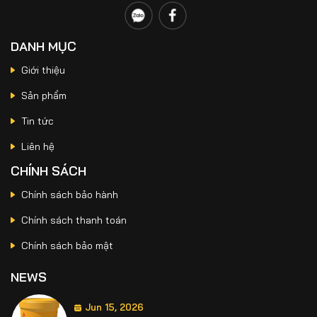
So Sánh SikaTop®-107 Seal Và SikaTop®-109
Seal Nên Chọn Loại Nào?
DANH MỤC
Giới thiệu
Jun 25, 2026
Sản phẩm
Keo Dán Gạch Trong Nhà Sika® TileBond GP
Giải Pháp Kinh Tế Giúp Hạn Chế Bong Tróc
Tin tức
Và Nứt Vỡ Gạch
Liên hệ
Jun 19, 2026
CHÍNH SÁCH
Sika Latex TH Có Tác Dụng Gì? Ứng Dụng
Chính sách bảo hành
Trong Chống Thấm Và Sửa Chữa Bê Tông
Chính sách thanh toán
Chính sách bảo mật
Jun 15, 2026
Chống Thấm Sân Thượng Bị Nứt Chân Chim
NEWS
Bằng Sikalastic 590 Hiệu Quả Lâu Dài