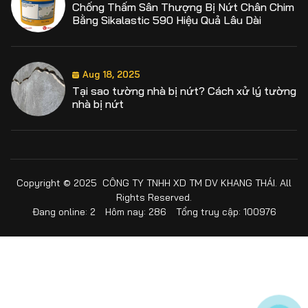
Aug 18, 2025
Tại sao tường nhà bị nứt? Cách xử lý tường
nhà bị nứt
Aug 18, 2025
Định mức chống thấm sika là bao nhiêu?
Hướng dẫn định mức từng loại sika chống
thấm
Copyright © 2025 CÔNG TY TNHH XD TM DV KHANG THÁI. All
Aug 18, 2025
Rights Reserved.
Hướng dẫn cách sử dụng Sika Latex chi tiết,
Đang online: 2
Hôm nay: 286
Tổng truy cập: 100976
đúng kỹ thuật hiệu quả
Aug 18, 2025
Lưới thủy tinh chống thấm và những điều
cần biết khi sử dụng