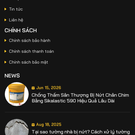
Tin tức
Jun 19, 2026
Liên hệ
Sika Latex TH Có Tác Dụng Gì? Ứng Dụng
Trong Chống Thấm Và Sửa Chữa Bê Tông
CHÍNH SÁCH
Chính sách bảo hành
Chính sách thanh toán
Jun 15, 2026
Chống Thấm Sân Thượng Bị Nứt Chân Chim
Chính sách bảo mật
Bằng Sikalastic 590 Hiệu Quả Lâu Dài
NEWS
Aug 18, 2025
Tại sao tường nhà bị nứt? Cách xử lý tường
nhà bị nứt
Aug 18, 2025
Định mức chống thấm sika là bao nhiêu?