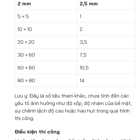
2 mm
2,5 mm
5 × 5
1
10 × 10
2
20 × 20
3,5
30 × 60
7,5
60 × 60
10,5
80 × 80
14
Lưu ý: Đây là số liệu tham khảo, chưa tính đến các
yếu tố ảnh hưởng như độ xốp, độ nhám của bề mặt,
sự chênh lệch độ cao hoặc hao hụt trong quá trình
thi công.
Điều kiện thi công