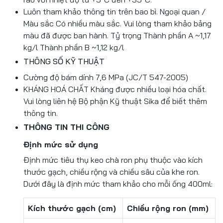
Luôn tham khảo thông tin trên bao bì. Ngoại quan /
Màu sắc Có nhiều màu sắc. Vui lòng tham khảo bảng
màu đã được ban hành. Tỷ trọng Thành phần A ~1,17
kg/l Thành phần B ~1,12 kg/l
THÔNG SỐ KỸ THUẬT
Cường độ bám dính 7,6 MPa (JC/T 547-2005)
KHÁNG HOÁ CHẤT Kháng được nhiều loại hóa chất.
Vui lòng liên hệ Bộ phận Kỹ thuật Sika để biết thêm
thông tin.
THÔNG TIN THI CÔNG
Định mức sử dụng
Định mức tiêu thụ keo chà ron phụ thuộc vào kích
thước gạch, chiều rộng và chiều sâu của khe ron.
Dưới đây là định mức tham khảo cho mỗi ống 400ml:
Kích thước gạch (cm)
Chiều rộng ron (mm)