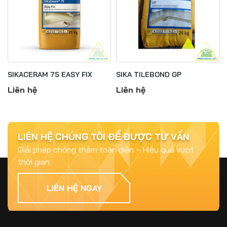
SIKACERAM 75 EASY FIX
SIKA TILEBOND GP
Liên hệ
Liên hệ
Jul 15, 2025
Top 5 Vật Liệu Chống Thấm Phổ Biến và
Hiệu Quả Nhất 2025
LIÊN HỆ CHÚNG TÔI ĐỂ ĐƯỢC TƯ VẤN
Giải pháp chống thấm toàn diện – Hiệu quả vượt
thời gian
Jul 15, 2025
Chống Thấm Cần Được Quan Tâm Như Thế
LIÊN HỆ NGAY
Nào? – Bài Học Từ Những Công Trình Bị Hư
Hại