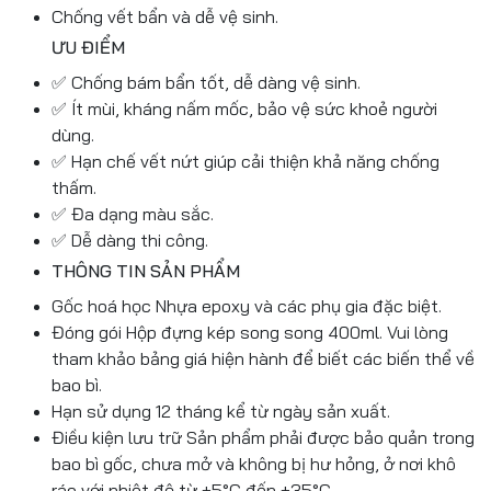
Chống vết bẩn và dễ vệ sinh.
ƯU ĐIỂM
✅ Chống bám bẩn tốt, dễ dàng vệ sinh.
✅ Ít mùi, kháng nấm mốc, bảo vệ sức khoẻ người
dùng.
✅ Hạn chế vết nứt giúp cải thiện khả năng chống
thấm.
✅ Đa dạng màu sắc.
✅ Dễ dàng thi công.
THÔNG TIN SẢN PHẨM
Gốc hoá học Nhựa epoxy và các phụ gia đặc biệt.
Đóng gói Hộp đựng kép song song 400ml. Vui lòng
tham khảo bảng giá hiện hành để biết các biến thể về
bao bì.
Hạn sử dụng 12 tháng kể từ ngày sản xuất.
Điều kiện lưu trữ Sản phẩm phải được bảo quản trong
bao bì gốc, chưa mở và không bị hư hỏng, ở nơi khô
ráo với nhiệt độ từ +5°C đến +35°C.