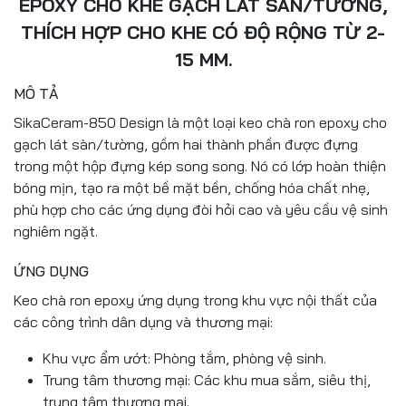
EPOXY CHO KHE GẠCH LÁT SÀN/TƯỜNG,
THÍCH HỢP CHO KHE CÓ ĐỘ RỘNG TỪ 2-
15 MM.
MÔ TẢ
SikaCeram-850 Design là một loại keo chà ron epoxy cho
gạch lát sàn/tường, gồm hai thành phần được đựng
trong một hộp đựng kép song song. Nó có lớp hoàn thiện
bóng mịn, tạo ra một bề mặt bền, chống hóa chất nhẹ,
phù hợp cho các ứng dụng đòi hỏi cao và yêu cầu vệ sinh
nghiêm ngặt.
ỨNG DỤNG
Keo chà ron epoxy ứng dụng trong khu vực nội thất của
các công trình dân dụng và thương mại:
Khu vực ẩm ướt: Phòng tắm, phòng vệ sinh.
Trung tâm thương mại: Các khu mua sắm, siêu thị,
trung tâm thương mại.