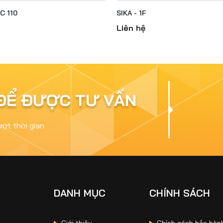
C 110
SIKA - 1F
Liên hệ
 ĐỂ ĐƯỢC TƯ VẤN
ượt thời gian
DANH MỤC
CHÍNH SÁCH