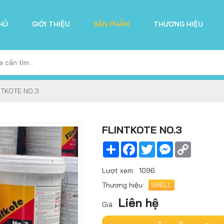
HỦ
GIỚI THIỆU
SẢN PHẨM
THƯƠNG HIỆU
NTKOTE NO.3
FLINTKOTE NO.3
Share
Facebook
Twitter
Messenger
Copy
Link
Lượt xem:
1096
Thương hiệu:
SHELL
Liên hệ
Giá: