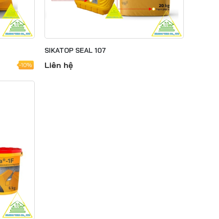
Jul 15, 2025
Chống Thấm Cần Được
Quan Tâm Như Thế Nào?
SIKATOP SEAL 107
– Bài Học Từ Những Công
Trình Bị Hư Hại
Liên hệ
-10%
Jul 09, 2026
Sikagrout Là Gì? Giải Pháp
Vữa Rót Không Co Ngót
Cho Công Trình Hiện Đại
Jul 09, 2026
Sikaflex Là Gì? Những
Ứng Dụng Thực Tế Trong
Trám Khe Và Chống Thấm
Công Trình
Jul 09, 2026
So Sánh SikaTop®-107