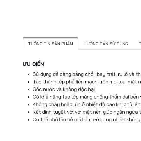
THÔNG TIN SẢN PHẨM
HƯỚNG DẪN SỬ DỤNG
ƯU ĐIỂM
Sử dụng dễ dàng bằng chổi, bay trát, ru lô và th
Tạo thành lớp phủ liền mạch trên mọi loại mặt n
Gốc nước và không độc hại.
Có khả năng tạo lớp màng chống thấm dai bền và
Không chảy hoặc lún ở nhiệt độ cao khi phủ lê
Kết dính tuyệt vời với mặt nền giúp ngăn ngừa
Có thể phủ lên bề mặt ẩm ướt, tuy nhiên không