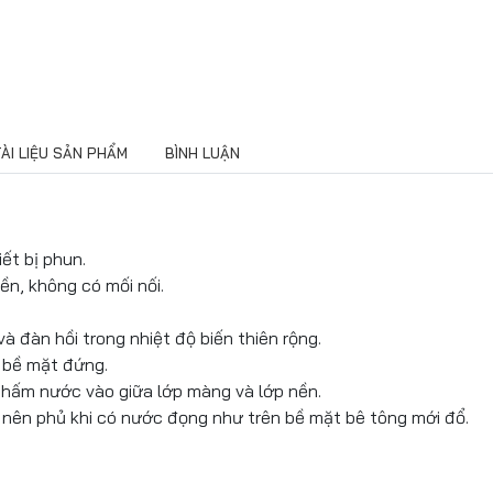
TÀI LIỆU SẢN PHẨM
BÌNH LUẬN
iết bị phun.
ền, không có mối nối.
 đàn hồi trong nhiệt độ biến thiên rộng.
n bề mặt đứng.
 thấm nước vào giữa lớp màng và lớp nền.
 nên phủ khi có nước đọng như trên bề mặt bê tông mới đổ.