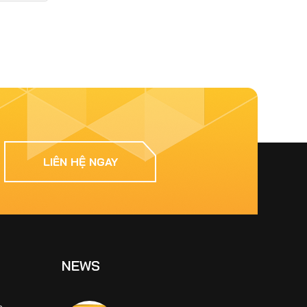
Seal Và SikaTop®-109 Seal
Nên Chọn Loại Nào?
Jun 25, 2026
Keo Dán Gạch Trong Nhà
Sika® TileBond GP Giải
Pháp Kinh Tế Giúp Hạn
Chế Bong Tróc Và Nứt Vỡ
Gạch
Jun 19, 2026
LIÊN HỆ NGAY
Sika Latex TH Có Tác
Dụng Gì? Ứng Dụng Trong
Chống Thấm Và Sửa Chữa
Bê Tông
Jun 15, 2026
Chống Thấm Sân Thượng
Bị Nứt Chân Chim Bằng
NEWS
Sikalastic 590 Hiệu Quả
Lâu Dài