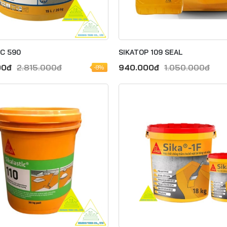
IC 590
SIKATOP 109 SEAL
00đ
2.815.000đ
940.000đ
1.050.000đ
-8%