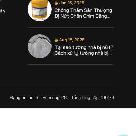
h
Aug 18, 2025
Tại sao tường nhà bị nứt?
oán
Cách xử lý tường nhà bị
nứt
Aug 18, 2025
Định mức chống thấm sika
là bao nhiêu? Hướng dẫn
định mức từng loại sika
chống thấm
Aug 18, 2025
Hướng dẫn cách sử dụng
Sika Latex chi tiết, đúng
kỹ thuật hiệu quả
Đang online: 3
Hôm nay: 28
Tổng truy cập: 100178
Aug 18, 2025
Lưới thủy tinh chống
thấm và những điều cần
biết khi sử dụng