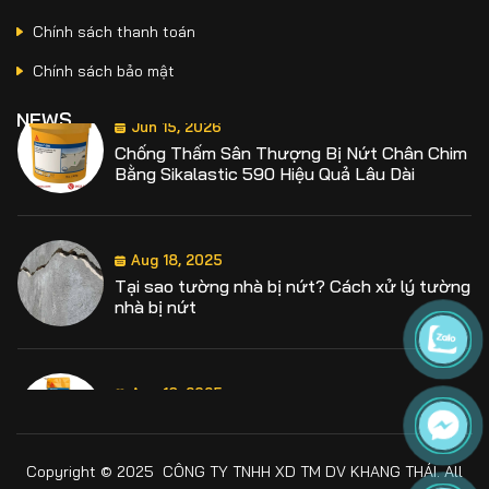
Chính sách thanh toán
Jun 15, 2026
Chống Thấm Sân Thượng Bị Nứt Chân Chim
Chính sách bảo mật
Bằng Sikalastic 590 Hiệu Quả Lâu Dài
NEWS
Aug 18, 2025
Tại sao tường nhà bị nứt? Cách xử lý tường
nhà bị nứt
Aug 18, 2025
Định mức chống thấm sika là bao nhiêu?
Hướng dẫn định mức từng loại sika chống
thấm
Aug 18, 2025
Hướng dẫn cách sử dụng Sika Latex chi tiết,
Copyright © 2025 CÔNG TY TNHH XD TM DV KHANG THÁI. All
đúng kỹ thuật hiệu quả