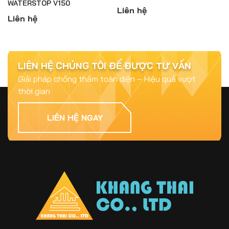
WATERSTOP V150
Liên hệ
Liên hệ
Jul 15, 2025
Top 5 Vật Liệu Chống Thấm Phổ Biến và
Hiệu Quả Nhất 2025
LIÊN HỆ CHÚNG TÔI ĐỂ ĐƯỢC TƯ VẤN
Giải pháp chống thấm toàn diện – Hiệu quả vượt
thời gian
Jul 15, 2025
Chống Thấm Cần Được Quan Tâm Như Thế
LIÊN HỆ NGAY
Nào? – Bài Học Từ Những Công Trình Bị Hư
Hại
Jul 09, 2026
Sikagrout Là Gì? Giải Pháp Vữa Rót Không
Co Ngót Cho Công Trình Hiện Đại
Jul 09, 2026