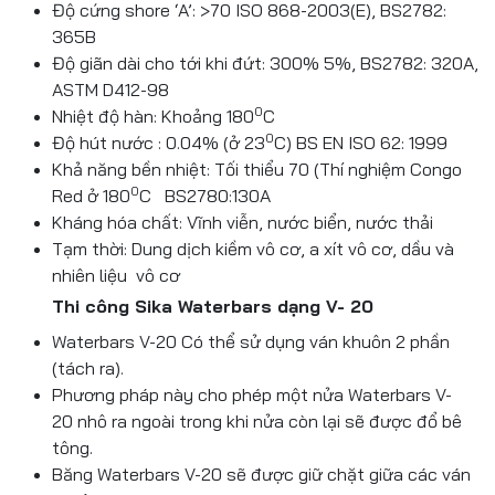
Độ cứng shore ‘A’: >70 ISO 868-2003(E), BS2782:
365B
Độ giãn dài cho tới khi đứt: 300% 5%, BS2782: 320A,
ASTM D412-98
0
Nhiệt độ hàn: Khoảng 180
C
0
Độ hút nước : 0.04% (ở 23
C) BS EN ISO 62: 1999
Khả năng bền nhiệt: Tối thiểu 70 (Thí nghiệm Congo
0
Red ở 180
C BS2780:130A
Kháng hóa chất: Vĩnh viễn, nước biển, nước thải
Tạm thời: Dung dịch kiềm vô cơ, a xít vô cơ, dầu và
nhiên liệu vô cơ
Thi công Sika Waterbars dạng V- 20
Waterbars V-20 Có thể sử dụng ván khuôn 2 phần
(tách ra).
Phương pháp này cho phép một nửa Waterbars V-
20 nhô ra ngoài trong khi nửa còn lại sẽ được đổ bê
tông.
Băng Waterbars V-20 sẽ được giữ chặt giữa các ván