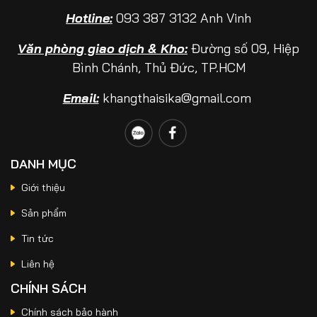
Sikaflex Là Gì? Những Ứng Dụng Thực Tế
Hotline:
093 387 3132 Anh Vinh
Trong Trám Khe Và Chống Thấm Công Trình
Văn phòng giao dịch & Kho:
Đường số 09, Hiệp
Bình Chánh, Thủ Đức, TP.HCM
Jul 09, 2026
So Sánh SikaTop®-107 Seal Và SikaTop®-109
Email:
khangthaisika@gmail.com
Seal Nên Chọn Loại Nào?
DANH MỤC
Jun 25, 2026
Keo Dán Gạch Trong Nhà Sika® TileBond GP
Giới thiệu
Giải Pháp Kinh Tế Giúp Hạn Chế Bong Tróc
Và Nứt Vỡ Gạch
Sản phẩm
Tin tức
Jun 19, 2026
Liên hệ
Sika Latex TH Có Tác Dụng Gì? Ứng Dụng
Trong Chống Thấm Và Sửa Chữa Bê Tông
CHÍNH SÁCH
Chính sách bảo hành