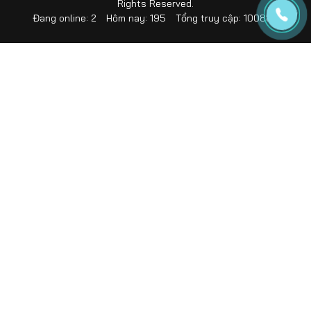
Rights Reserved.
Đang online: 2
Hôm nay: 195
Tổng truy cập: 100885
Aug 18, 2025
Lưới thủy tinh chống thấm và những điều
cần biết khi sử dụng
Aug 16, 2025
Hướng dẫn thi công SikaTop Seal 109 hiệu
quả chất lượng
Jul 15, 2025
So sánh màng bitum và keo PU – Chống
thấm nào tốt hơn 2025?
Jul 15, 2025