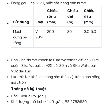
Đóng gói : Loại V 20, mặt cắt băng cản nước
Chiều
Chiều
Chiều
rộng
dài
dày
Sử dụng
Loại
(mm)
(m)
(mm)
Mạch
V-
200
20
3.0-5.0
dừng bê
20M
tông
Các kích thước khách là Sika Waterbar V15 dài 20 m
cuộn, Sika Waterbar V25 dài 20m và Sika Waterbar
V32 dài 15m
Lưu trữ: Nơi khô, có bóng râm (bảo vệ tránh ánh nắng
mặt trời)
Thông số kỹ thuật
Gốc: Clorua Polyvinyl
Khối lượng thể tích: ~1.40kg/lít, BS 2782:620