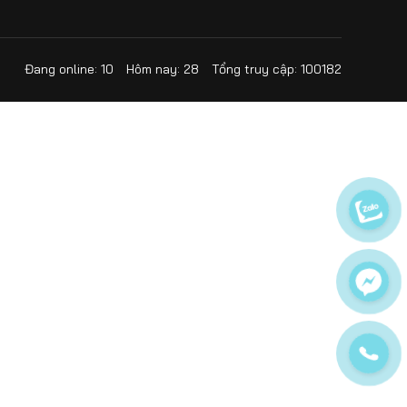
Aug 18, 2025
Hướng dẫn cách sử dụng
Sika Latex chi tiết, đúng
kỹ thuật hiệu quả
Đang online: 10
Hôm nay: 28
Tổng truy cập: 100182
Aug 18, 2025
Lưới thủy tinh chống
thấm và những điều cần
biết khi sử dụng
Aug 16, 2025
Hướng dẫn thi công
SikaTop Seal 109 hiệu quả
chất lượng
Jul 15, 2025
So sánh màng bitum và
keo PU – Chống thấm nào
tốt hơn 2025?