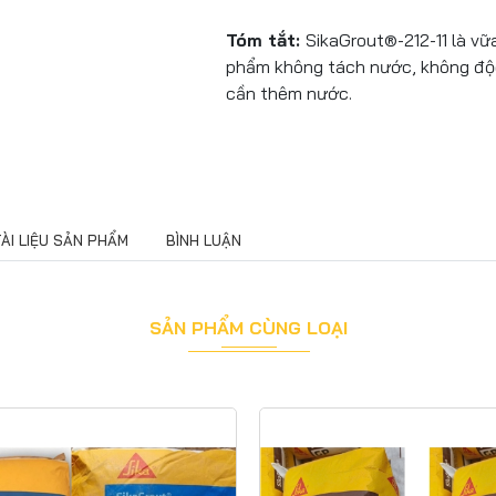
Tóm tắt:
SikaGrout®-212-11 là vữ
phẩm không tách nước, không độc
cần thêm nước.
TÀI LIỆU SẢN PHẨM
BÌNH LUẬN
SẢN PHẨM CÙNG LOẠI