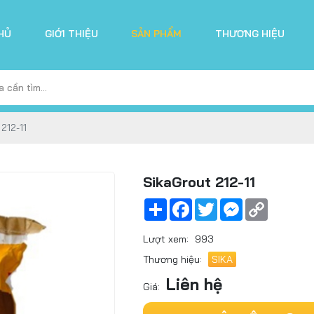
HỦ
GIỚI THIỆU
SẢN PHẨM
THƯƠNG HIỆU
212-11
SikaGrout 212-11
Share
Facebook
Twitter
Messenger
Copy
Link
Lượt xem:
993
Thương hiệu:
SIKA
Liên hệ
Giá: