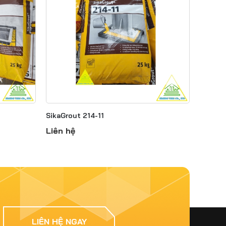
Jul 09, 2026
Sikaflex Là Gì? Những
Ứng Dụng Thực Tế Trong
Trám Khe Và Chống Thấm
Công Trình
Jul 09, 2026
So Sánh SikaTop®-107
Seal Và SikaTop®-109 Seal
SikaGrout 214-11
Nên Chọn Loại Nào?
Liên hệ
Jun 25, 2026
Keo Dán Gạch Trong Nhà
Sika® TileBond GP Giải
Pháp Kinh Tế Giúp Hạn
Chế Bong Tróc Và Nứt Vỡ
Gạch
Jun 19, 2026
LIÊN HỆ NGAY
Sika Latex TH Có Tác