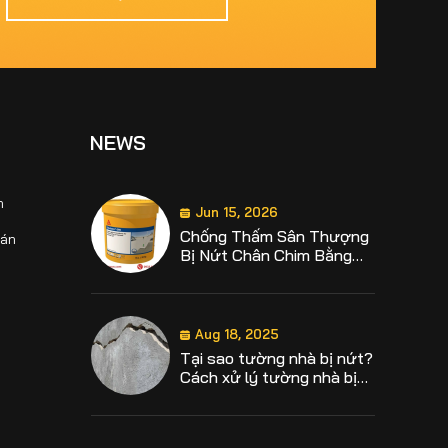
Dụng Gì? Ứng Dụng Trong
Chống Thấm Và Sửa Chữa
Bê Tông
Jun 15, 2026
Chống Thấm Sân Thượng
Bị Nứt Chân Chim Bằng
NEWS
Sikalastic 590 Hiệu Quả
Lâu Dài
h
Aug 18, 2025
Tại sao tường nhà bị nứt?
oán
Cách xử lý tường nhà bị
nứt
Aug 18, 2025
Định mức chống thấm sika
là bao nhiêu? Hướng dẫn
định mức từng loại sika
chống thấm