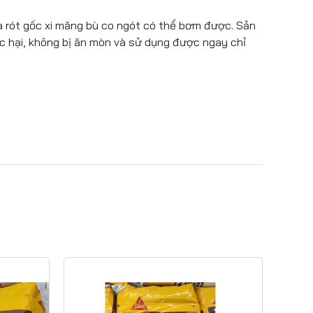
a rót gốc xi măng bù co ngót có thể bơm được. Sản
 hại, không bị ăn mòn và sử dụng được ngay chỉ
Jul 15, 2025
Top 5 Vật Liệu Chống
Thấm Phổ Biến và Hiệu
Quả Nhất 2025
Jul 15, 2025
Chống Thấm Cần Được
Quan Tâm Như Thế Nào?
– Bài Học Từ Những Công
Trình Bị Hư Hại
Jul 09, 2026
Sikagrout Là Gì? Giải Pháp
Vữa Rót Không Co Ngót
Cho Công Trình Hiện Đại