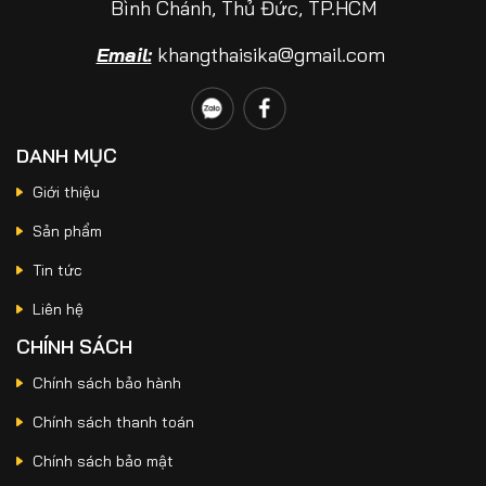
Bình Chánh, Thủ Đức, TP.HCM
Jul 09, 2026
So Sánh SikaTop®-107 Seal Và SikaTop®-109
Email:
khangthaisika@gmail.com
Seal Nên Chọn Loại Nào?
DANH MỤC
Jun 25, 2026
Keo Dán Gạch Trong Nhà Sika® TileBond GP
Giới thiệu
Giải Pháp Kinh Tế Giúp Hạn Chế Bong Tróc
Và Nứt Vỡ Gạch
Sản phẩm
Tin tức
Jun 19, 2026
Liên hệ
Sika Latex TH Có Tác Dụng Gì? Ứng Dụng
Trong Chống Thấm Và Sửa Chữa Bê Tông
CHÍNH SÁCH
Chính sách bảo hành
Chính sách thanh toán
Jun 15, 2026
Chống Thấm Sân Thượng Bị Nứt Chân Chim
Chính sách bảo mật
Bằng Sikalastic 590 Hiệu Quả Lâu Dài