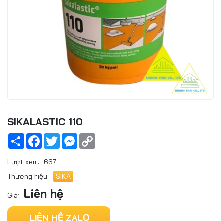
SIKALASTIC 110
Share
Facebook
Twitter
Messenger
Copy
Link
Lượt xem:
667
Thương hiệu:
SIKA
Liên hệ
Giá:
LIÊN HỆ ZALO