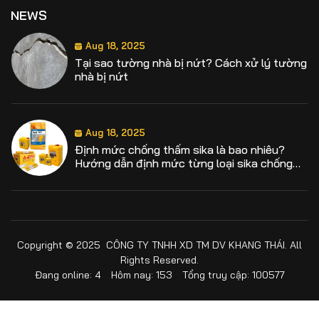
NEWS
Aug 18, 2025
Tại sao tường nhà bị nứt? Cách xử lý tường
nhà bị nứt
Aug 18, 2025
Định mức chống thấm sika là bao nhiêu?
Hướng dẫn định mức từng loại sika chống
thấm
Aug 18, 2025
Hướng dẫn cách sử dụng Sika Latex chi tiết,
Copyright © 2025 CÔNG TY TNHH XD TM DV KHANG THÁI. All
đúng kỹ thuật hiệu quả
Rights Reserved.
Đang online: 4
Hôm nay: 153
Tổng truy cập: 100577
Aug 18, 2025