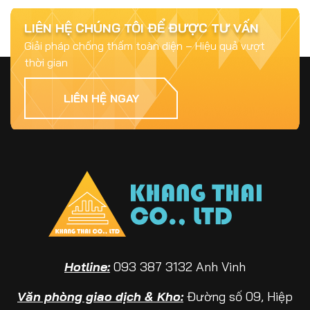
Top 5 Vật Liệu Chống Thấm Phổ Biến và
Hiệu Quả Nhất 2025
LIÊN HỆ CHÚNG TÔI ĐỂ ĐƯỢC TƯ VẤN
Giải pháp chống thấm toàn diện – Hiệu quả vượt
thời gian
Jul 15, 2025
Chống Thấm Cần Được Quan Tâm Như Thế
LIÊN HỆ NGAY
Nào? – Bài Học Từ Những Công Trình Bị Hư
Hại
Jul 09, 2026
Sikagrout Là Gì? Giải Pháp Vữa Rót Không
Co Ngót Cho Công Trình Hiện Đại
Jul 09, 2026
Sikaflex Là Gì? Những Ứng Dụng Thực Tế
Hotline:
093 387 3132 Anh Vinh
Trong Trám Khe Và Chống Thấm Công Trình
Văn phòng giao dịch & Kho:
Đường số 09, Hiệp