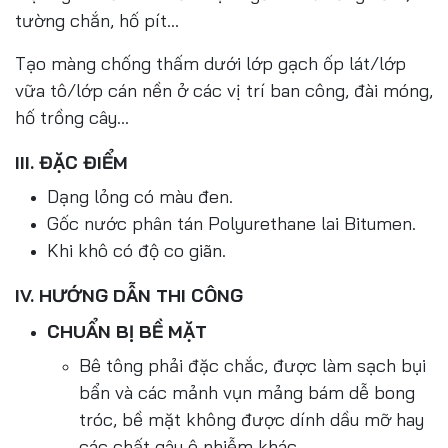
tường chắn, hố pít...
Tạo màng chống thấm dưới lớp gạch ốp lát/lớp
vữa tô/lớp cán nền ở các vị trí ban công, đài móng,
hố trồng cây…
III. ĐẶC ĐIỂM
Dạng lỏng có màu đen.
Gốc nước phân tán Polyurethane lai Bitumen.
Khi khô có độ co giãn.
IV. HƯỚNG DẪN THI CÔNG
CHUẨN BỊ BỀ MẶT
Bê tông phải đặc chắc, được làm sạch bụi
bẩn và các mảnh vụn mảng bám dễ bong
tróc, bề mặt không được dính dầu mỡ hay
các chất gây ô nhiễm khác.