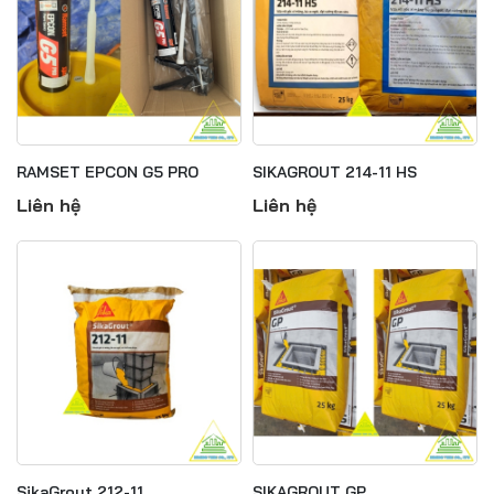
RAMSET EPCON G5 PRO
SIKAGROUT 214-11 HS
Liên hệ
Liên hệ
Jul 15, 2025
Top 5 Vật Liệu Chống Thấm Phổ Biến và
Hiệu Quả Nhất 2025
SikaGrout 212-11
SIKAGROUT GP